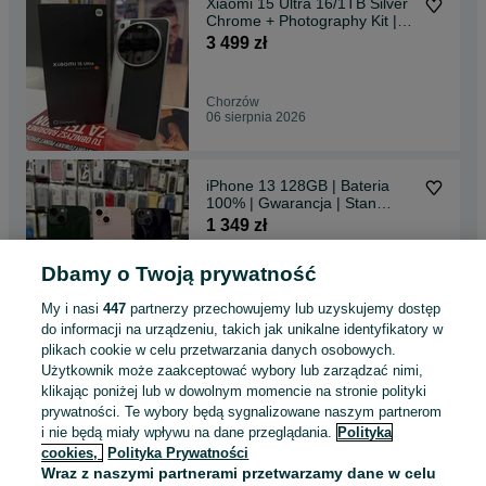
Xiaomi 15 Ultra 16/1TB Silver
Chrome + Photography Kit |
Gwarancja | Sklep | Stan
3 499 zł
idealny
Chorzów
06 sierpnia 2026
iPhone 13 128GB | Bateria
100% | Gwarancja | Stan
idealny | Raty Alior
1 349 zł
Dbamy o Twoją prywatność
Chorzów
06 sierpnia 2026
My i nasi
447
partnerzy przechowujemy lub uzyskujemy dostęp
do informacji na urządzeniu, takich jak unikalne identyfikatory w
plikach cookie w celu przetwarzania danych osobowych.
Realme 16 5G 8/256GB |
Użytkownik może zaakceptować wybory lub zarządzać nimi,
Sklep | Gwarancja
klikając poniżej lub w dowolnym momencie na stronie polityki
03.08.2028r Nieużywany
999 zł
prywatności. Te wybory będą sygnalizowane naszym partnerom
i nie będą miały wpływu na dane przeglądania.
Polityka
cookies,
Polityka Prywatności
Chorzów
Wraz z naszymi partnerami przetwarzamy dane w celu
05 sierpnia 2026