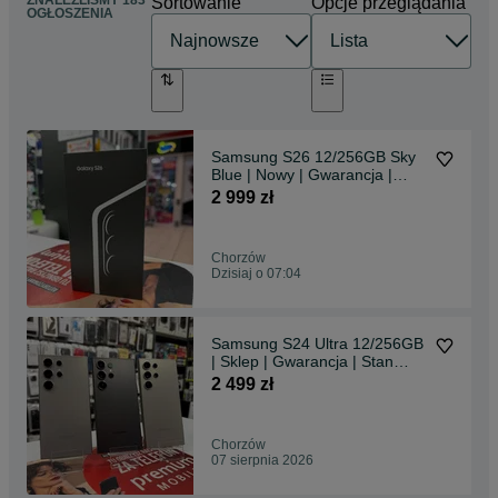
ZNALEŹLIŚMY 183
Sortowanie
Opcje przeglądania
OGŁOSZENIA
Samsung S26 12/256GB Sky
Blue | Nowy | Gwarancja |
Sklep
2 999 zł
Chorzów
Dzisiaj o 07:04
Samsung S24 Ultra 12/256GB
| Sklep | Gwarancja | Stan
idealny
2 499 zł
Chorzów
07 sierpnia 2026