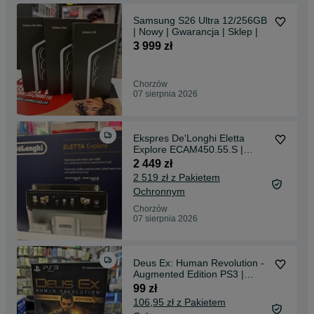
Samsung S26 Ultra 12/256GB
| Nowy | Gwarancja | Sklep |
3 999 zł
Chorzów
07 sierpnia 2026
Ekspres De'Longhi Eletta
Explore ECAM450.55.S |
Nowy | Gwarancja | Sklep l
2 449 zł
KURIER
2 519 zł z Pakietem
Ochronnym
Chorzów
07 sierpnia 2026
Deus Ex: Human Revolution -
Augmented Edition PS3 |
SKLEP
99 zł
106,95 zł z Pakietem